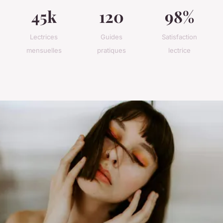
45k
120
98%
Lectrices
Guides
Satisfaction
mensuelles
pratiques
lectrice