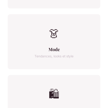
👗
Mode
Tendances, looks et style
🛍️