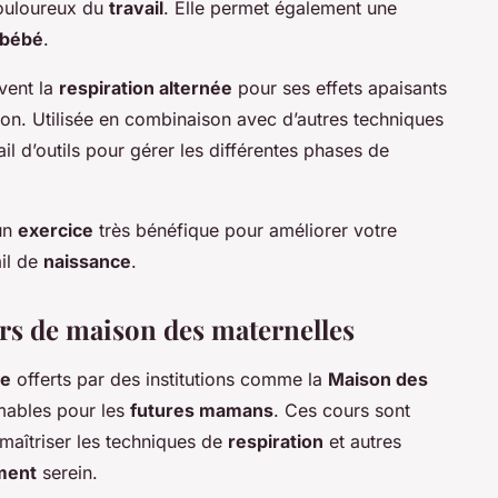
douloureux du
travail
. Elle permet également une
bébé
.
ent la
respiration alternée
pour ses effets apaisants
ion. Utilisée en combinaison avec d’autres techniques
tail d’outils pour gérer les différentes phases de
un
exercice
très bénéfique pour améliorer votre
ail de
naissance
.
urs de maison des maternelles
ce
offerts par des institutions comme la
Maison des
mables pour les
futures mamans
. Ces cours sont
maîtriser les techniques de
respiration
et autres
ment
serein.