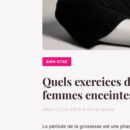
BIEN-ETRE
Quels exercices d
femmes enceintes
Adam
•
21 juin 2024
•
6 min de lecture
La période de la grossesse est une pha