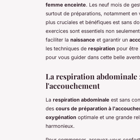
femme enceinte
. Les neuf mois de ges
surtout de préparations, notamment en v
plus cruciales et bénéfiques est sans d
exercices sont essentiels non seulemen
faciliter la
naissance
et garantir un
acc
les techniques de
respiration
pour être 
pour vous guider dans cette belle avent
La respiration abdominale 
l'accouchement
La
respiration abdominale
est sans con
des
cours de préparation à l'accouch
oxygénation
optimale et une grande re
harmonieux.
Pour commencer, asseyez-vous conforta