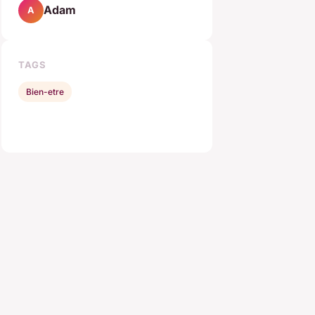
Adam
A
TAGS
Bien-etre