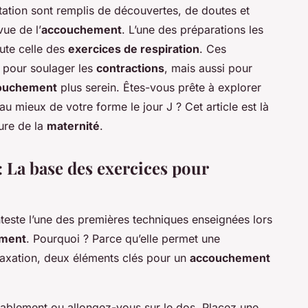
tation sont remplis de découvertes, de doutes et
ue de l’
accouchement
. L’une des préparations les
oute celle des
exercices de respiration
. Ces
t pour
soulager
les
contractions
, mais aussi pour
ouchement
plus serein. Êtes-vous prête à explorer
au mieux de votre forme le jour J ? Cet article est là
ure de la
maternité
.
: La base des exercices pour
teste l’une des premières techniques enseignées lors
ement
. Pourquoi ? Parce qu’elle permet une
laxation, deux éléments clés pour un
accouchement
blement ou allongez-vous sur le dos. Placez une