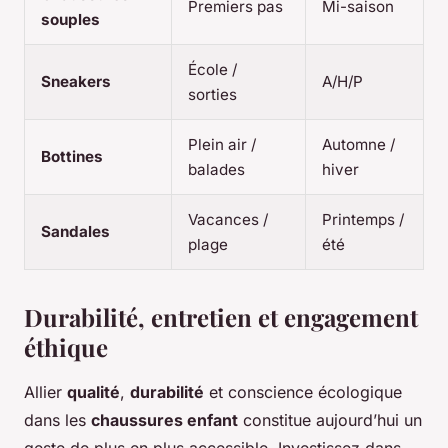
Premiers pas
Mi-saison
souples
École /
Sneakers
A/H/P
sorties
Plein air /
Automne /
Bottines
balades
hiver
Vacances /
Printemps /
Sandales
plage
été
Durabilité, entretien et engagement
éthique
Allier
qualité
,
durabilité
et conscience écologique
dans les
chaussures enfant
constitue aujourd’hui un
geste de plus en plus accessible. Investissez dans